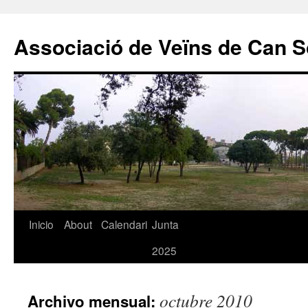
Associació de Veïns de Can S
Saltar
Inicio
About
Calendari
Junta
al
2025
contenido
octubre 2010
Archivo mensual: