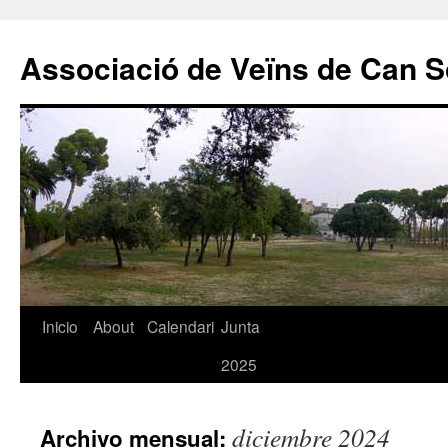
Associació de Veïns de Can S
Saltar
Inicio
About
Calendari
Junta
al
2025
contenido
diciembre 2024
Archivo mensual: