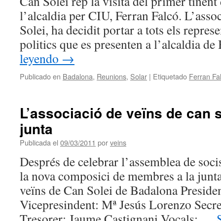
Can Solei rep la visita del primer tinent 
l’alcaldia per CIU, Ferran Falcó. L’asso
Solei, ha decidit portar a tots els represe
politics que es presenten a l’alcaldia 
leyendo
→
Publicado en
Badalona
,
Reunions
,
Solar
|
Etiquetado
Ferran Fa
L’associació de veïns de can s
junta
Publicada el
09/03/2011
por
veins
Després de celebrar l’assemblea de socis
la nova composici de membres a la junta
veïns de Can Solei de Badalona Preside
Vicepresindent: Mª Jesús Lorenzo Secre
Tresorer: Jaume Castignani Vocals; …