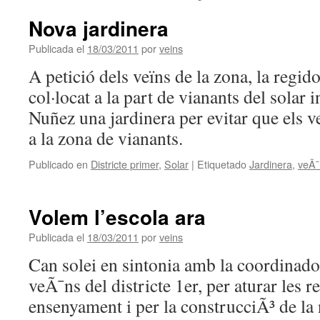
Nova jardinera
Publicada el
18/03/2011
por
veins
A petició dels veïns de la zona, la regido
col·locat a la part de vianants del solar
Nuñez una jardinera per evitar que els v
a la zona de vianants.
Publicado en
Districte primer
,
Solar
|
Etiquetado
Jardinera
,
veÃ¯
Volem l’escola ara
Publicada el
18/03/2011
por
veins
Can solei en sintonia amb la coordinado
veÃ¯ns del districte 1er, per aturar les r
ensenyament i per la construcciÃ³ de la 