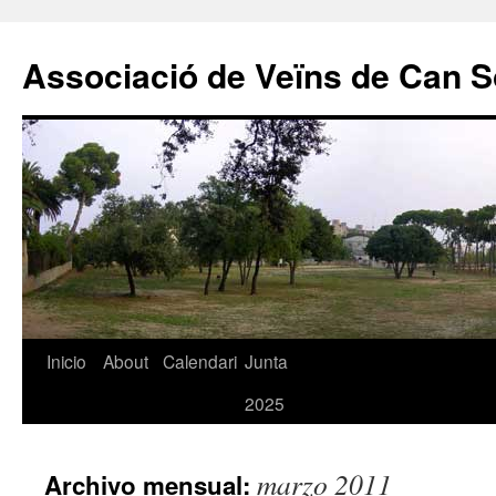
Associació de Veïns de Can S
Saltar
Inicio
About
Calendari
Junta
al
2025
contenido
marzo 2011
Archivo mensual: