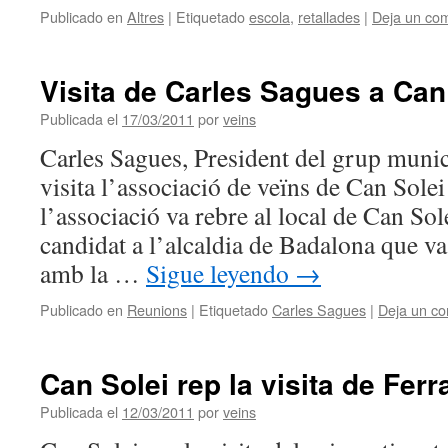
Publicado en
Altres
|
Etiquetado
escola
,
retallades
|
Deja un com
Visita de Carles Sagues a Can
Publicada el
17/03/2011
por
veins
Carles Sagues, President del grup mu
visita l’associació de veïns de Can Sole
l’associació va rebre al local de Can Solei
candidat a l’alcaldia de Badalona que v
amb la …
Sigue leyendo
→
Publicado en
Reunions
|
Etiquetado
Carles Sagues
|
Deja un co
Can Solei rep la visita de Ferr
Publicada el
12/03/2011
por
veins