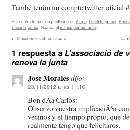
També tenim un compte twitter oficial #
Esta entrada ha sido publicada en
Altres
,
Districte primer
,
Reuni
Casado
,
Junta
. Guarda el
enlace permanente
.
←
S’acaben les obres al parc
Can S
1 respuesta a
L’associació de v
renova la junta
Jose Morales
dijo:
23/11/2012 a las 11:16
Bon dÃ­a Carlos:
Observo vuestra implicaciÃ³n con
vecinos y el tiempo propio, que de
realmente tengo que felicitaros.