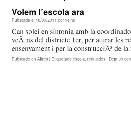
Volem l’escola ara
Publicada el
18/03/2011
por
veins
Can solei en sintonia amb la coordinado
veÃ¯ns del districte 1er, per aturar les r
ensenyament i per la construcciÃ³ de la 
Publicado en
Altres
|
Etiquetado
escola
,
retallades
|
Deja un com