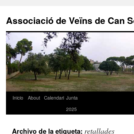
Associació de Veïns de Can S
Saltar
Inicio
About
Calendari
Junta
al
2025
contenido
retallades
Archivo de la etiqueta: