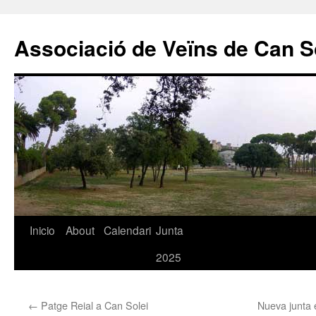
Associació de Veïns de Can S
Saltar
Inicio
About
Calendari
Junta
al
2025
contenido
←
Patge Reial a Can Solei
Nueva junta 