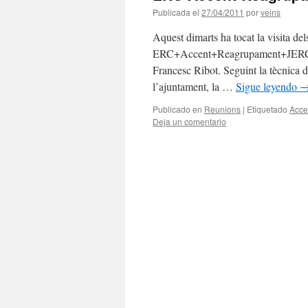
Publicada el
27/04/2011
por
veins
Aquest dimarts ha tocat la visita del
ERC+Accent+Reagrupament+JERC, rep
Francesc Ribot. Seguint la tècnica d
l’ajuntament, la …
Sigue leyendo
Publicado en
Reunions
|
Etiquetado
Acce
Deja un comentario