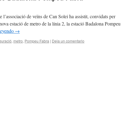
e l’associació de veïns de Can Solei ha assistit, convidats per
 nova estació de metro de la lí­nia 2, la estació Badalona Pompeu
leyendo
→
guració
,
metro
,
Pompeu Fabra
|
Deja un comentario