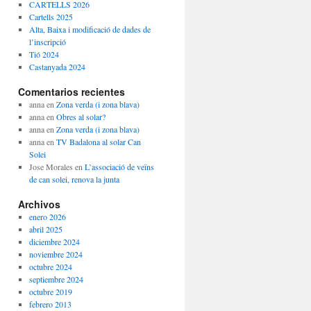
CARTELLS 2026
Cartells 2025
Alta, Baixa i modificació de dades de
l’inscripció
Tió 2024
Castanyada 2024
Comentarios recientes
anna
en
Zona verda (i zona blava)
anna
en
Obres al solar?
anna
en
Zona verda (i zona blava)
anna
en
TV Badalona al solar Can
Solei
Jose Morales
en
L’associació de veïns
de can solei, renova la junta
Archivos
enero 2026
abril 2025
diciembre 2024
noviembre 2024
octubre 2024
septiembre 2024
octubre 2019
febrero 2013