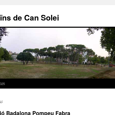
ïns de Can Solei
025
ió
ació Badalona Pompeu Fabra