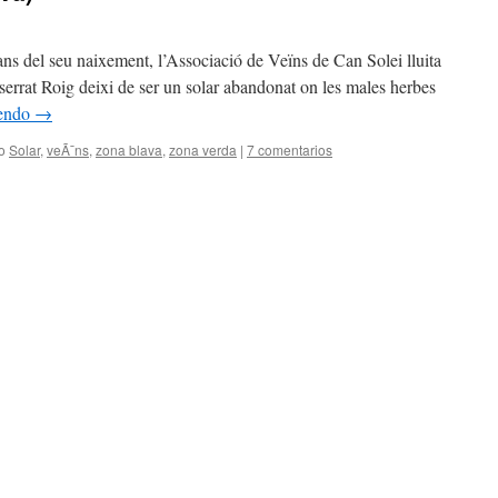
ns del seu naixement, l’Associació de Veïns de Can Solei lluita
serrat Roig deixi de ser un solar abandonat on les males herbes
yendo
→
o
Solar
,
veÃ¯ns
,
zona blava
,
zona verda
|
7 comentarios