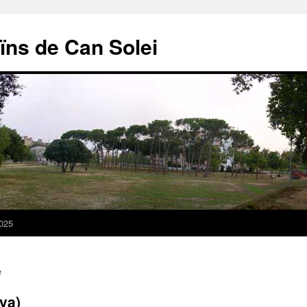
ïns de Can Solei
025
a
va)