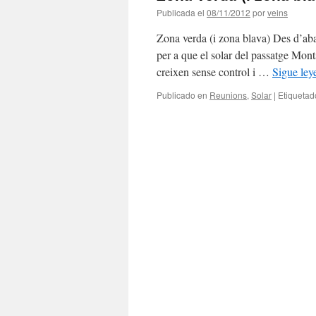
Publicada el
08/11/2012
por
veins
Zona verda (i zona blava) Des d’aba
per a que el solar del passatge Mont
creixen sense control i …
Sigue le
Publicado en
Reunions
,
Solar
|
Etiquetad