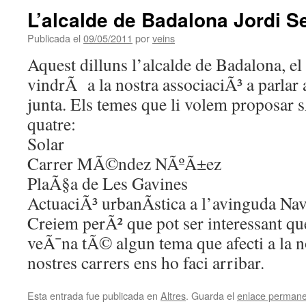
L’alcalde de Badalona Jordi Se
Publicada el
09/05/2011
por
veins
Aquest dilluns l’alcalde de Badalona, el
vindrÃ a la nostra associaciÃ³ a parlar
junta. Els temes que li volem proposar
quatre:
Solar
Carrer MÃ©ndez NÃºÃ±ez
PlaÃ§a de Les Gavines
ActuaciÃ³ urbanÃ­stica a l’avinguda Na
Creiem perÃ² que pot ser interessant que
veÃ¯na tÃ© algun tema que afecti a la no
nostres carrers ens ho faci arribar.
Esta entrada fue publicada en
Altres
. Guarda el
enlace perman