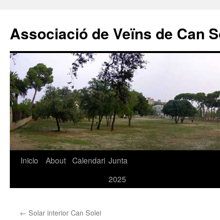
Associació de Veïns de Can S
Saltar
Inicio
About
Calendari
Junta
al
2025
contenido
←
Solar interior Can Solei